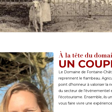
À la tête du doma
UN COUP
Le Domaine de Fontaine-Châtel e
reprennent le flambeau. Agricu
point d’honneur à valoriser la r
du secteur de l’événementiel 
l’écotourisme. Ensemble, ils 
vous faire vivre une expérience