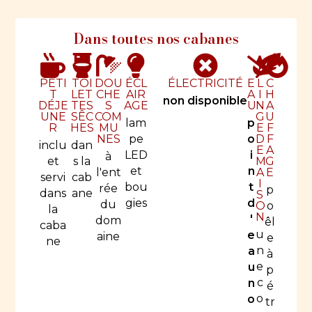
Dans toutes nos cabanes
PETI
TOI
DOU
ÉCL
ÉLECTRICITÉ
E
L
C
T
LET
CHE
AIR
A
I
H
non disponible
DÉJE
TES
S
AGE
U
N
A
UNE
SÊC
COM
G
U
lam
p
R
HES
MU
E
F
NES
pe
o
D
F
inclu
dan
E
A
LED
i
à
et
s la
M
G
et
n
l'ent
A
E
servi
cab
I
bou
t
rée
p
dans
ane
S
gies
d
du
O
o
la
N
'
dom
êl
caba
u
e
aine
e
ne
n
a
à
e
u
p
c
n
é
o
o
tr