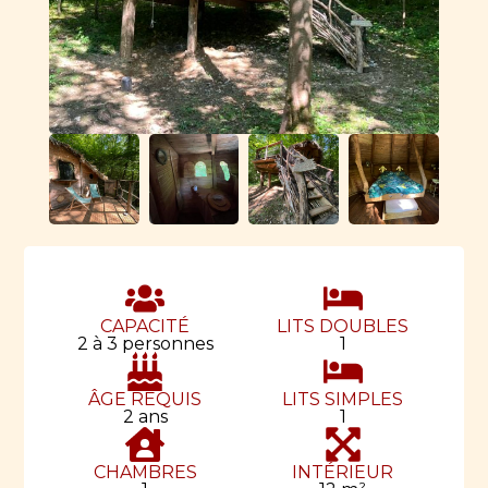
CAPACITÉ
LITS DOUBLES
2 à 3 personnes
1
ÂGE REQUIS
LITS SIMPLES
2 ans
1
CHAMBRES
INTÉRIEUR