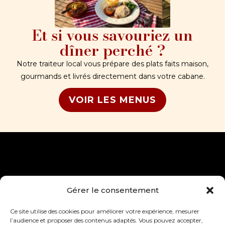
Et si vous savouriez un
dîner perché ?
Notre traiteur local vous prépare des plats faits maison,
gourmands et livrés directement dans votre cabane.
VOIR LES MENUS
Gérer le consentement
Accueil
Actualités
Les cabanes
Mentions légales
Ce site utilise des cookies pour améliorer votre expérience, mesurer
Le domaine
CGV
l’audience et proposer des contenus adaptés. Vous pouvez accepter,