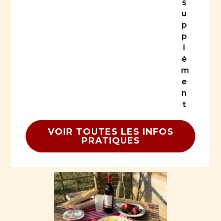
s
u
p
p
l
é
m
e
n
t
VOIR TOUTES LES INFOS
PRATIQUES