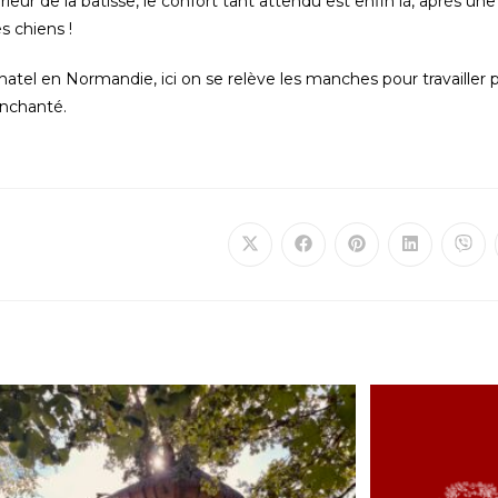
rieur de la bâtisse, le confort tant attendu est enfin là, après un
s chiens !
atel en Normandie, ici on se relève les manches pour travaille
 enchanté.