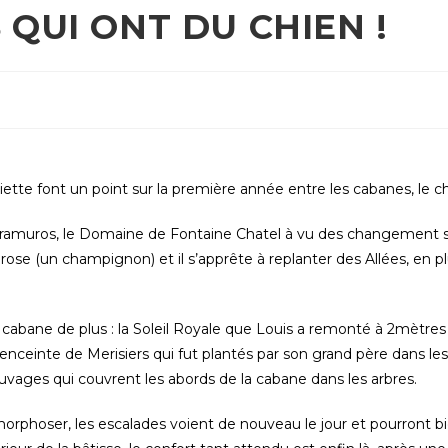
 QUI ONT DU CHIEN !
é
liette font un point sur la première année entre les cabanes, le ch
tramuros, le Domaine de Fontaine Chatel à vu des changement se
alarose (un champignon) et il s’apprête à replanter des Allées, en
abane de plus : la Soleil Royale que Louis a remonté à 2mètres
enceinte de Merisiers qui fut plantés par son grand père dans les
uvages qui couvrent les abords de la cabane dans les arbres.
rphoser, les escalades voient de nouveau le jour et pourront b